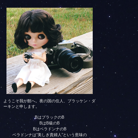
ようこそ我が館へ。夜の国の住人、ブラッケン・ダ
ーキンと申します。
BはブラックのB
BはB級のB
BはベラドンナのB
ベラドンナは”美しき貴婦人”という意味の