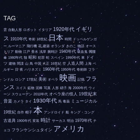
TAG
イギリ
1920年代
雲
自動人形
ロボット
イタリア
日本
ス
1910年代
奇術
18世紀
時間
ドッペルゲンガ
ー
ルーマニア
飛行機
花
建築
オランダ
きのこ
物語
オース
1940年代
トリア
動物
江戸
香水
浅草
腕時計
吸血鬼
髑髏
昭和
ドイ
傘
1980年代
猫
犯罪
蛇
スペイン
1990年代
車
ツ
人造人間
建物
間諜
山
鳥
中国
大正
16世紀
空
上海
ベ
1960年代
ルギー
目
夜
ハリネズミ
1950年代
奇術師
フラ
映画
フラ
美術
ンドル
ロシア
17世紀
オペラ
記憶
ンス
スイス
鉱物
泥棒
写真
人形
硝子
海
2000年代
ウィ
19世紀末
オペラ座の怪人
ーン
スウェーデン
2010年代
1930年代
音楽
ミュージカル
カメラ
タイ
馬
毒薬
本
19世紀
自作
帽子
アンドロイド
船
キング・コング
時計
古道具
1970年代
1900年代
変装
サーカス
明治
チ
アメリカ
フランケンシュタイン
ェコ