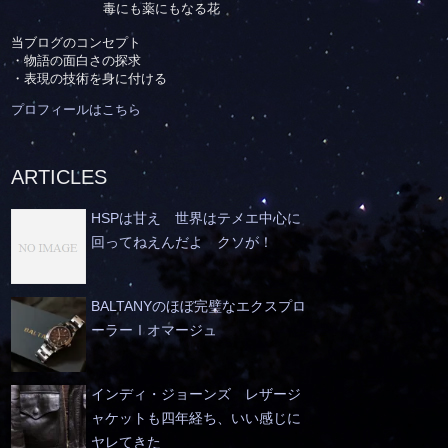
毒にも薬にもなる花
当ブログのコンセプト
・物語の面白さの探求
・表現の技術を身に付ける
プロフィールはこちら
ARTICLES
HSPは甘え 世界はテメエ中心に
回ってねえんだよ クソが！
BALTANYのほぼ完璧なエクスプロ
ーラーⅠオマージュ
インディ・ジョーンズ レザージ
ャケットも四年経ち、いい感じに
ヤレてきた