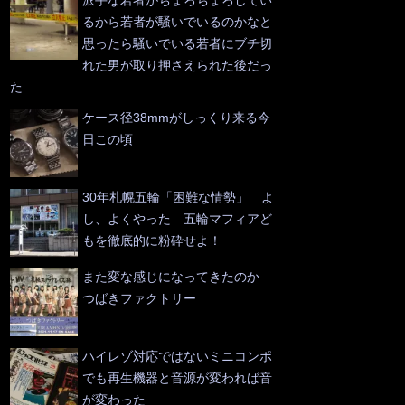
るから若者が騒いでいるのかなと
思ったら騒いでいる若者にブチ切
れた男が取り押さえられた後だっ
た
ケース径38mmがしっくり来る今
日この頃
30年札幌五輪「困難な情勢」 よ
し、よくやった 五輪マフィアど
もを徹底的に粉砕せよ！
また変な感じになってきたのか
つばきファクトリー
ハイレゾ対応ではないミニコンポ
でも再生機器と音源が変われば音
が変わった