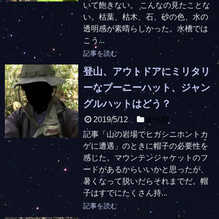
いて飽きない。 こんなの見たことな
い。枯葉、枯木、石、砂の色、水の
透明感が素晴らしかった。水槽では
こう...
記事を読む
登山、アウトドアにミリタリ
ーなブーニーハット、ジャン
グルハットはどう？
2019/5/12
未分類
記事「山の岩場でヒガシニホントカ
ゲに遭遇」のときに帽子の必要性を
感じた。マウンテンジャケットのフ
ードがあるからいいかと思ったが、
暑くなって脱いだらそれまでだ。帽
子はすでにたくさん持...
記事を読む