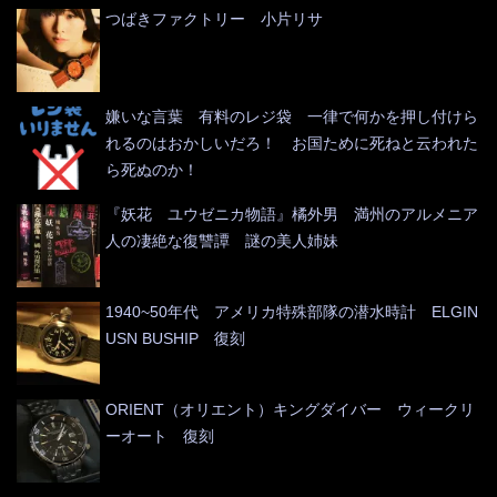
つばきファクトリー 小片リサ
嫌いな言葉 有料のレジ袋 一律で何かを押し付けら
れるのはおかしいだろ！ お国ために死ねと云われた
ら死ぬのか！
『妖花 ユウゼニカ物語』橘外男 満州のアルメニア
人の凄絶な復讐譚 謎の美人姉妹
1940~50年代 アメリカ特殊部隊の潜水時計 ELGIN
USN BUSHIP 復刻
ORIENT（オリエント）キングダイバー ウィークリ
ーオート 復刻