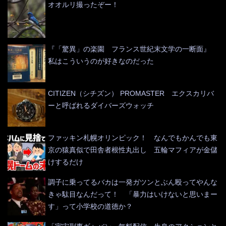
オオルリ撮ったぞー！
『「驚異」の楽園 フランス世紀末文学の一断面』
私はこういうのが好きなのだった
CITIZEN（シチズン） PROMASTER エクスカリバ
ーと呼ばれるダイバーズウォッチ
ファッキン札幌オリンピック！ なんでもかんでも東
京の猿真似で田舎者根性丸出し 五輪マフィアが金儲
けするだけ
調子に乗ってるバカは一発ガツンとぶん殴ってやんな
きゃ駄目なんだって！ 「暴力はいけないと思いまー
す」って小学校の道徳か？