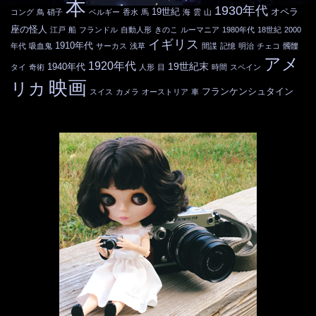
本
1930年代
19世紀
オペラ
コング
鳥
硝子
ベルギー
香水
馬
海
雲
山
座の怪人
江戸
船
フランドル
自動人形
きのこ
ルーマニア
1980年代
18世紀
2000
イギリス
1910年代
年代
吸血鬼
サーカス
浅草
間諜
記憶
明治
チェコ
髑髏
アメ
1920年代
19世紀末
1940年代
タイ
奇術
人形
目
時間
スペイン
映画
リカ
フランケンシュタイン
スイス
カメラ
オーストリア
車