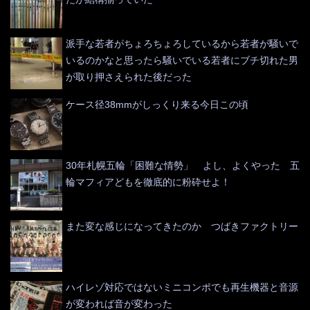
派手な若者がちょろちょろしているから若者が騒いで
いるのかなと思ったら騒いでいる若者にブチ切れた男
が取り押さえられた後だった
ケース径38mmがしっくり来る今日この頃
30年札幌五輪「困難な情勢」 よし、よくやった 五
輪マフィアどもを徹底的に粉砕せよ！
また変な感じになってきたのか つばきファクトリー
ハイレゾ対応ではないミニコンポでも再生機器と音源
が変われば音が変わった