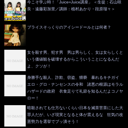
今こそ学ぶ時！「Juice=Juice講座」 ＜生徒：石山咲
良・遠藤彩加里／講師：植村あかり・段原瑠々＞
ブライスそっくりのアイシードールとは何者？
女を殺す男、犯す男 男は男らしく、女は女らしくと
いう価値観を破壊するからこういうことになるんだ
よ、クソが！
身勝手な殺人、詐欺、窃盗、猥褻 暴れるキチガイ
エロ・グロ・ナンセンスの令和 諸悪の根源はモラル
ハザードの政府 衣食足りて礼節を知るんだよコノヤ
ロー！
暗殺されても仕方ないくらい日本を滅茶苦茶にした大
罪人だが、いざ現実となると体が震えるな 狂気の改
憲勢力を選挙でブッ潰そう！