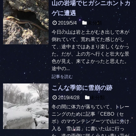
山の岩場でヒガシニホントカ
ゲに遭遇
2019/5/4
未分類
今日の山は岩と土がむき出しで木が
倒れていて、荒れ果てた感じがし
て、途中まではあまり楽しくなかっ
た。だが、上の方へ行くと壮大な景
色が見え、来てよかったと思えた。
途中の...
記事を読む
こんな季節に雪崩の跡
2019/4/28
未分類
冬の間に体力が落ちていて、トレー
ニングのために記事「CEBO（セ
ボ）のマウンテンブーツで山に分け
入る 雪山篇」に書いた山に行っ
た。道の両側に咲く小さい青い花が