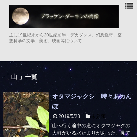
主に19世紀末から20世紀前半、デカダンス、幻想怪奇、空
想科学の文学、美術、映画等について
「 山 」一覧
オタマジャクシ 時々あめん
ぼ
2019/5/28
未分類
山へ行く途中の道にオタマジャクの
大群がいる水たまりがあった。見て