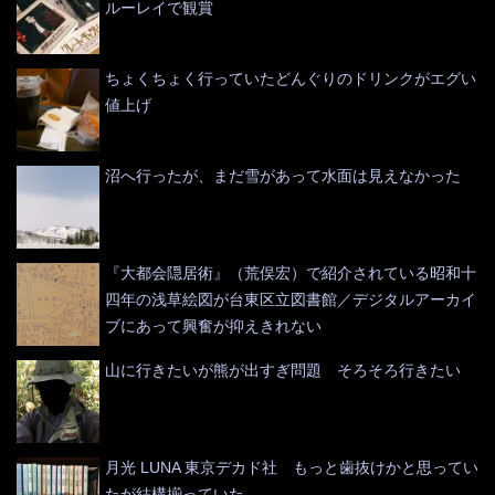
ルーレイで観賞
ちょくちょく行っていたどんぐりのドリンクがエグい
値上げ
沼へ行ったが、まだ雪があって水面は見えなかった
『大都会隠居術』（荒俣宏）で紹介されている昭和十
四年の浅草絵図が台東区立図書館／デジタルアーカイ
ブにあって興奮が抑えきれない
山に行きたいが熊が出すぎ問題 そろそろ行きたい
月光 LUNA 東京デカド社 もっと歯抜けかと思ってい
たが結構揃っていた