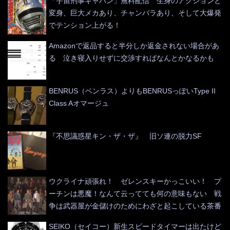
「宇宙刑事ギャバン」無料配信 生身のアクションと
変身、巨大メカあり、チャンバラあり、そして大爆発
でテンション上がる！
Amazonで返品すると半分しか返金されない場合があ
る 泣き寝入りせずに交渉すればなんとかなるかも
BENRUS（ベンラス）よりもBENRUSっぽいType II
Class Aオマージュ
『不思議惑星キン・ザ・ザ』 旧ソ連の脱力SF
ウクライナ頑張れ！ ゼレンスキーかっこいい！ プ
ーチンは悪魔！なんて云ってても何の意味もない 戦
争は武器屋が金儲けのためにわざと起こしている茶番
SEIKO（セイコー）新生スピードタイマーは出たけど