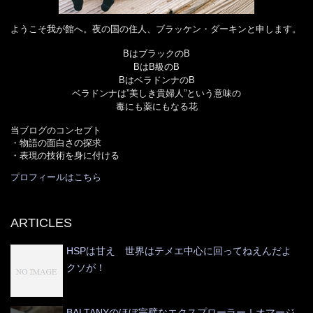
ようこそ我が館へ。夜の国の住人、ブラッケン・ダーキンと申します。
BはブラックのB
BはB級のB
BはベラドンナのB
ベラドンナは”美しき貴婦人”という意味の
毒にも薬にもなる花
当ブログのコンセプト
・物語の面白さの探求
・表現の技術を身に付ける
プロフィールはこちら
ARTICLES
HSPは甘え 世界はテメエ中心に回ってねえんだよ
クソが！
BALTANYのほぼ完璧なエクスプローラーⅠオマージ