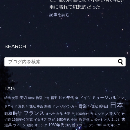
雨に濡れて幻想的だった...
記事を読む
SEARCH
TAG
ミュージカル
美術
1970年代
ドイツ
鉱物
犯罪
建物
物語
上海
帽子
傘
アン
日本
音楽
ドロイド
変装
16世紀
毒薬
動物
ドッペルゲンガー
17世紀
腕時計
フランス
時計
昭和
人造人間
オペラ
自作
大正
空
1900年代
夜
ロシア
奇
古
術師
1990年代
写真
イタリア
花
蛇
1950年代
中国
猫
泥棒
ロボット
ハリネズミ
道具
1960年代
ウィーン
建築
オランダ
飛行機
スウェーデン
2010年代
キング・