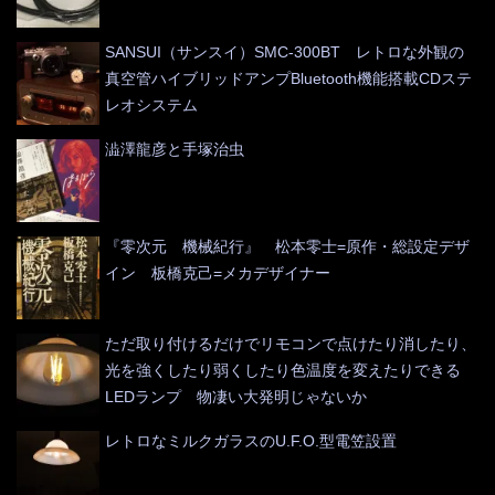
SANSUI（サンスイ）SMC-300BT レトロな外観の
真空管ハイブリッドアンプBluetooth機能搭載CDステ
レオシステム
澁澤龍彦と手塚治虫
『零次元 機械紀行』 松本零士=原作・総設定デザ
イン 板橋克己=メカデザイナー
ただ取り付けるだけでリモコンで点けたり消したり、
光を強くしたり弱くしたり色温度を変えたりできる
LEDランプ 物凄い大発明じゃないか
レトロなミルクガラスのU.F.O.型電笠設置