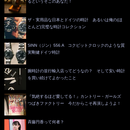
るというそこのあなた！
ザ・実用品な日本とドイツの時計 あるいは俺の(ほ
とんど)完璧な時計コレクション
SINN（ジン）556.A コクピットクロックのような質
実剛健ドイツ時計
腕時計の並行輸入店ってどうなの？ そして安い時計
を買い続けてよかったこと
『気絶するほど愛してる！』カントリー・ガールズ
つばきファクトリー 今だからこそ再演しようよ！
斉藤円香って何者？