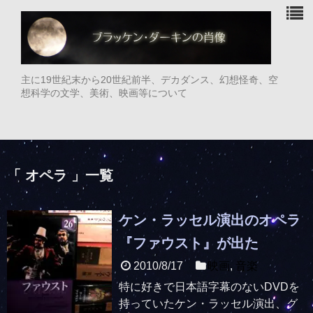
主に19世紀末から20世紀前半、デカダンス、幻想怪奇、空
想科学の文学、美術、映画等について
「 オペラ 」一覧
ケン・ラッセル演出のオペラ
『ファウスト』が出た
2010/8/17
映画
,
音楽
特に好きで日本語字幕のないDVDを
持っていたケン・ラッセル演出、グ