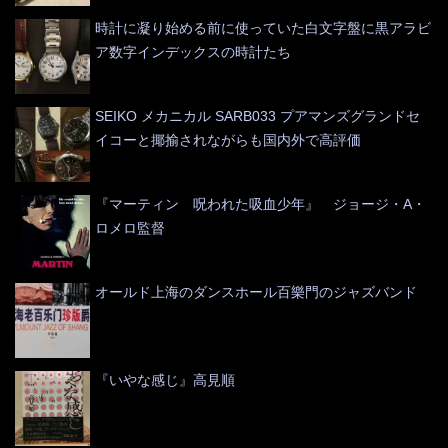
時計に凝り始める前に使っていた白文字盤に黒アラビ
ア数字インデックスの時計たち
SEIKO メカニカル SARB033 プアマンズグランドセ
イコーと揶揄されながらも国内外で高評価
『マーティン 呪われた吸血少年』 ジョージ・A・
ロメロ監督
オールド上海のダンスホール百樂門のジャズバンド
『いやな感じ』高見順