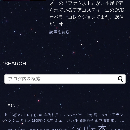
ノーの『ファウスト』が、本屋で売
られているデアゴスティーニのDVD
オペラ・コレクションで出た。26号
だ。オ...
記事を読む
SEARCH
TAG
19世紀
フラン
アンドロイド
2010年代
江戸
ドッペルゲンガー
上海
馬
イタリア
ミュージカル
ケンシュタイン
1980年代
浅草
間諜
帽子
傘
花
毒薬
車
スウェ
本
アメリカ