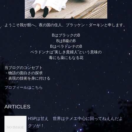
ようこそ我が館へ。夜の国の住人、ブラッケン・ダーキンと申します。
BはブラックのB
BはB級のB
BはベラドンナのB
ベラドンナは”美しき貴婦人”という意味の
毒にも薬にもなる花
当ブログのコンセプト
・物語の面白さの探求
・表現の技術を身に付ける
プロフィールはこちら
ARTICLES
HSPは甘え 世界はテメエ中心に回ってねえんだよ
クソが！