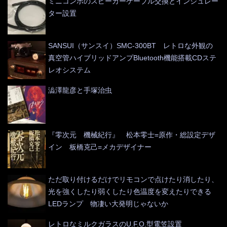
ミニコンポのスピーカーケーブル交換とインシュレー
ター設置
SANSUI（サンスイ）SMC-300BT レトロな外観の
真空管ハイブリッドアンプBluetooth機能搭載CDステ
レオシステム
澁澤龍彦と手塚治虫
『零次元 機械紀行』 松本零士=原作・総設定デザ
イン 板橋克己=メカデザイナー
ただ取り付けるだけでリモコンで点けたり消したり、
光を強くしたり弱くしたり色温度を変えたりできる
LEDランプ 物凄い大発明じゃないか
レトロなミルクガラスのU.F.O.型電笠設置