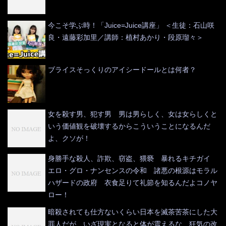
今こそ学ぶ時！「Juice=Juice講座」 ＜生徒：石山咲
良・遠藤彩加里／講師：植村あかり・段原瑠々＞
ブライスそっくりのアイシードールとは何者？
女を殺す男、犯す男 男は男らしく、女は女らしくと
いう価値観を破壊するからこういうことになるんだ
よ、クソが！
身勝手な殺人、詐欺、窃盗、猥褻 暴れるキチガイ
エロ・グロ・ナンセンスの令和 諸悪の根源はモラル
ハザードの政府 衣食足りて礼節を知るんだよコノヤ
ロー！
暗殺されても仕方ないくらい日本を滅茶苦茶にした大
罪人だが、いざ現実となると体が震えるな 狂気の改