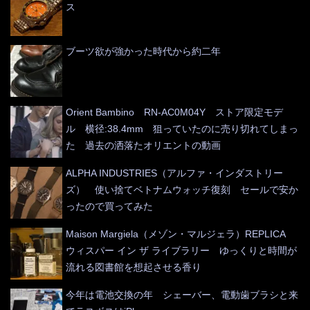
ス
ブーツ欲が強かった時代から約二年
Orient Bambino RN-AC0M04Y ストア限定モデ
ル 横径:38.4mm 狙っていたのに売り切れてしまっ
た 過去の洒落たオリエントの動画
ALPHA INDUSTRIES（アルファ・インダストリー
ズ） 使い捨てベトナムウォッチ復刻 セールで安か
ったので買ってみた
Maison Margiela（メゾン・マルジェラ）REPLICA
ウィスパー イン ザ ライブラリー ゆっくりと時間が
流れる図書館を想起させる香り
今年は電池交換の年 シェーバー、電動歯ブラシと来