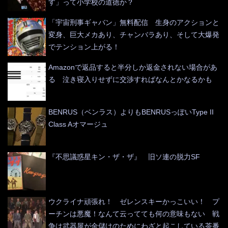
す」って小学校の道徳か？
「宇宙刑事ギャバン」無料配信 生身のアクションと
変身、巨大メカあり、チャンバラあり、そして大爆発
でテンション上がる！
Amazonで返品すると半分しか返金されない場合があ
る 泣き寝入りせずに交渉すればなんとかなるかも
BENRUS（ベンラス）よりもBENRUSっぽいType II
Class Aオマージュ
『不思議惑星キン・ザ・ザ』 旧ソ連の脱力SF
ウクライナ頑張れ！ ゼレンスキーかっこいい！ プ
ーチンは悪魔！なんて云ってても何の意味もない 戦
争は武器屋が金儲けのためにわざと起こしている茶番