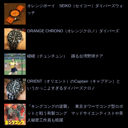
オレンジボーイ SEIKO（セイコー）ダイバーズウォ
ッチ
ORANGE CHRONO（オレンジクロノ）ダイバーズ
峮峮（チュンチュン） 踊る台湾野球チア
ORIENT（オリエント）のCaptain（キャプテン）と
いうかっこよすぎるダイバーズクロノ
『キングコングの逆襲』 東京タワーでコング型ロボ
ットと戦う和製コング マッドサイエンティストや美
人秘密工作員も暗躍