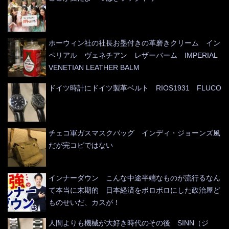
ホーウィン社の社長お墨付きの革磨きクリーム イン
ペリアル ヴェネチアン レザーバーム IMPERIAL
VENETIAN LEATHER BALM
ドイツ時計にドイツ製革ベルト RIOS1931 FLUCO
チェコ軍ガスマスクバッグ インディ・ジョーンズ風
だが完コピではない
インナーダウン こんな中途半端なものが流行るなん
て本当に末期的 日本経済をボロボロにした政治屋ど
ものせいだ、カスが！
人間よりも機械が大好き時代のその後 SINN（ジ