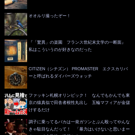
オオルリ撮ったぞー！
『「驚異」の楽園 フランス世紀末文学の一断面』
私はこういうのが好きなのだった
CITIZEN（シチズン） PROMASTER エクスカリバ
ーと呼ばれるダイバーズウォッチ
ファッキン札幌オリンピック！ なんでもかんでも東
京の猿真似で田舎者根性丸出し 五輪マフィアが金儲
けするだけ
調子に乗ってるバカは一発ガツンとぶん殴ってやんな
きゃ駄目なんだって！ 「暴力はいけないと思いまー