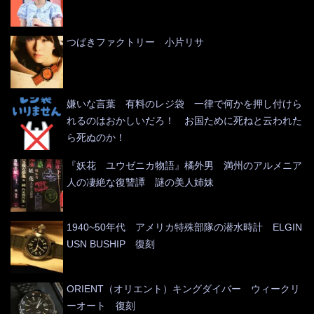
つばきファクトリー 小片リサ
嫌いな言葉 有料のレジ袋 一律で何かを押し付けら
れるのはおかしいだろ！ お国ために死ねと云われた
ら死ぬのか！
『妖花 ユウゼニカ物語』橘外男 満州のアルメニア
人の凄絶な復讐譚 謎の美人姉妹
1940~50年代 アメリカ特殊部隊の潜水時計 ELGIN
USN BUSHIP 復刻
ORIENT（オリエント）キングダイバー ウィークリ
ーオート 復刻