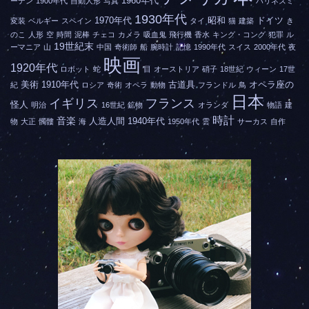
1960年代
ーデン
1900年代
自動人形
写真
ハリネズミ
1930年代
1970年代
昭和
ドイツ
変装
ベルギー
スペイン
タイ
猫
建築
き
のこ
人形
空
時間
泥棒
チェコ
カメラ
吸血鬼
飛行機
香水
キング・コング
犯罪
ル
19世紀末
ーマニア
山
中国
奇術師
船
腕時計
記憶
1990年代
スイス
2000年代
夜
映画
1920年代
ロボット
蛇
目
オーストリア
硝子
18世紀
ウィーン
17世
美術
1910年代
古道具
オペラ座の
紀
ロシア
奇術
オペラ
動物
フランドル
鳥
日本
イギリス
フランス
怪人
明治
16世紀
鉱物
オランダ
物語
建
時計
音楽
人造人間
1940年代
物
大正
髑髏
海
1950年代
雲
サーカス
自作