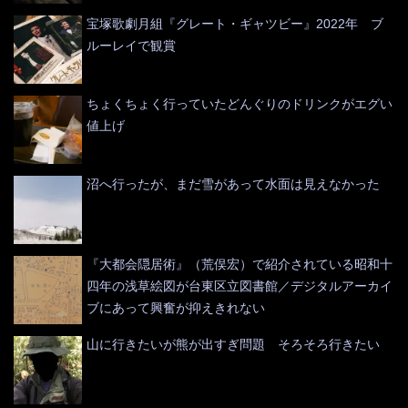
宝塚歌劇月組『グレート・ギャツビー』2022年 ブ
ルーレイで観賞
ちょくちょく行っていたどんぐりのドリンクがエグい
値上げ
沼へ行ったが、まだ雪があって水面は見えなかった
『大都会隠居術』（荒俣宏）で紹介されている昭和十
四年の浅草絵図が台東区立図書館／デジタルアーカイ
ブにあって興奮が抑えきれない
山に行きたいが熊が出すぎ問題 そろそろ行きたい